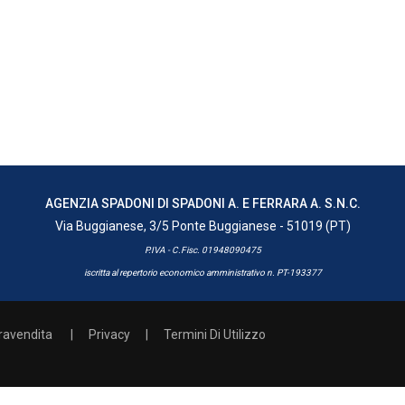
AGENZIA SPADONI DI SPADONI A. E FERRARA A. S.N.C.
Via Buggianese, 3/5 Ponte Buggianese - 51019 (PT)
P.IVA - C.Fisc. 01948090475
iscritta al repertorio economico amministrativo n. PT-193377
ravendita
|
Privacy
|
Termini Di Utilizzo