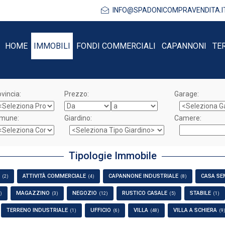
INFO@SPADONICOMPRAVENDITA.I
HOME
IMMOBILI
FONDI COMMERCIALI
CAPANNONI
TE
vincia:
Prezzo:
Garage:
mune:
Giardino:
Camere:
Tipologie Immobile
ATTIVITÀ COMMERCIALE
CAPANNONE INDUSTRIALE
CASA SE
(2)
(4)
(8)
MAGAZZINO
NEGOZIO
RUSTICO CASALE
STABILE
)
(3)
(12)
(5)
(1)
TERRENO INDUSTRIALE
UFFICIO
VILLA
VILLA A SCHIERA
(1)
(6)
(48)
(9