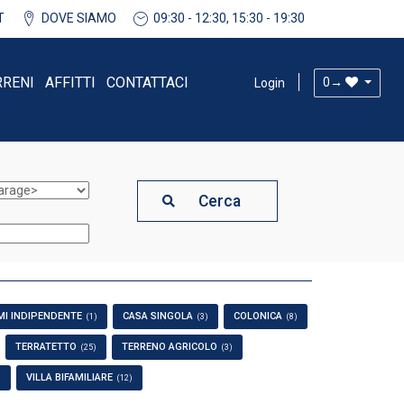
T
DOVE SIAMO
09:30 - 12:30, 15:30 - 19:30
RRENI
AFFITTI
CONTATTACI
0
→
Login
Cerca
MI INDIPENDENTE
CASA SINGOLA
COLONICA
(1)
(3)
(8)
TERRATETTO
TERRENO AGRICOLO
(25)
(3)
VILLA BIFAMILIARE
)
(12)