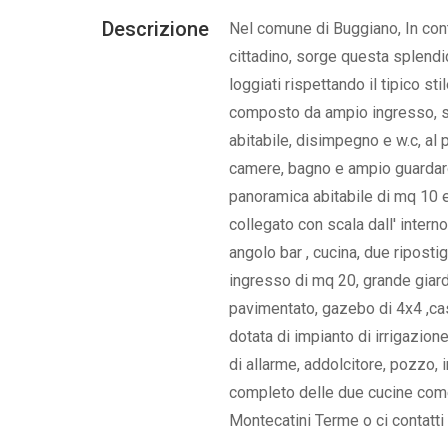
Descrizione
Nel comune di Buggiano, In conte
cittadino, sorge questa splendid
loggiati rispettando il tipico st
composto da ampio ingresso, s
abitabile, disimpegno e w.c, a
camere, bagno e ampio guardar
panoramica abitabile di mq 10 e
collegato con scala dall' inter
angolo bar , cucina, due riposti
ingresso di mq 20, grande giar
pavimentato, gazebo di 4x4 ,casi
dotata di impianto di irrigazione
di allarme, addolcitore, pozzo,
completo delle due cucine come 
Montecatini Terme o ci contatti