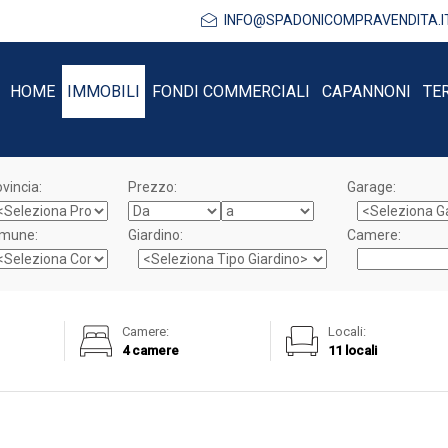
INFO@SPADONICOMPRAVENDITA.I
HOME
IMMOBILI
FONDI COMMERCIALI
CAPANNONI
TE
vincia:
Prezzo:
Garage:
mune:
Giardino:
Camere:
Camere:
Locali:
4 camere
11 locali