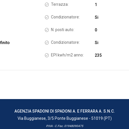
Terrazza:
1
Condizionatore:
Si
N. posti auto:
0
Condizionatore:
finito
Si
EPI kwh/m2 anno:
235
AGENZIA SPADONI DI SPADONI A. E FERRARA A. S.N.C.
Via Buggianese, 3/5 Ponte Buggianese - 51019 (PT)
P.IVA - C.Fisc. 01948090475