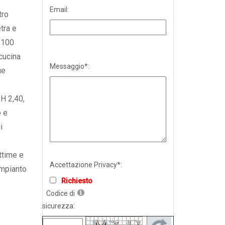
Email:
tro
tra e
q 100
cucina
Messaggio*:
ue
H 2,40,
o e
i
ttime e
Accettazione Privacy*:
 impianto
Richiesto
Codice di
sicurezza: