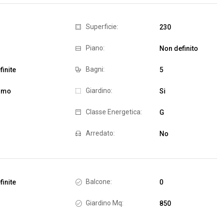
Superficie:
230
Piano:
Non definito
Bagni:
inite
5
Giardino:
omo
Si
Classe Energetica:
G
Arredato:
No
Balcone:
inite
0
Giardino Mq:
850