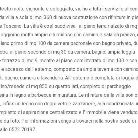
sto molto signorile e soleggiato, vicino a tutti i servizi e al cen
a villa a sola di mq. 360 di nuova costruzione con rifiniture in pie
ile Toscano. La villa è così suddivisa : al piano terra rialzato di m
oggiorno molto ampio e luminoso con camino e sala da pranzo, 
l piano primo di mq 100 da camera padronale con bagno privato, d
oba, al piano secondo di mq 30 da camera, bagno, ampia loggia
 terrazzo di mq 9, mentre al piano seminterrato di mq 130 e con 
no e accesso dall' esterno, composto da ampia taverna con camin
gli, bagno, camera e lavanderia. All' esterno è completa di loggia d
dino/resede di mq 850 su quattro lati, completo di parcheggio
na in legno e barbecue in muratura. Le rifiniture della villa son o
, infissi in legno con doppi vetri e zanzariere, aria condizionata,
 impianto di aspirazione centralizzato e l' immobile viene venduto
da foto. Per informazioni venga a trovarci nella nostra sede di
 allo 0572 70197.