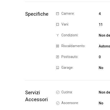
Specifiche
Camere:
4
Vani:
11
Condizioni:
Non def
Riscaldamento:
Auton
Postoauto:
0
Garage:
No
Servizi
Cucina:
Non def
Accessori
Ascensore:
No