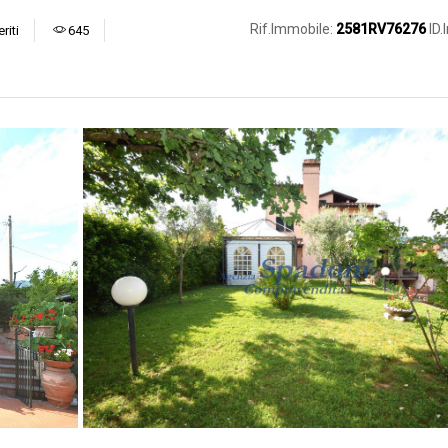
Rif.Immobile:
2581RV76276
ID
riti
645