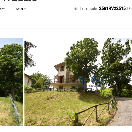
Rif.Immobile:
2581RV22515
ID
riti
702