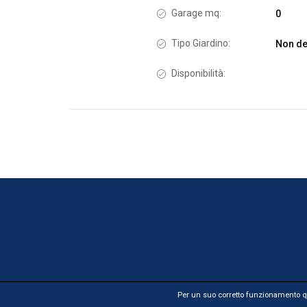
Garage mq:
0
Tipo Giardino:
Non de
Disponibilità:
Per un suo corretto funzionamento qu
Copyright 2026 by Agenzia Immobiliare Spadoni Comp