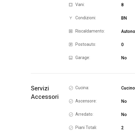
Vani:
8
Condizioni:
BN
Riscaldamento:
Auton
Postoauto:
0
Garage:
No
Servizi
Cucina:
Cucino
Accessori
Ascensore:
No
Arredato:
No
Piani Totali:
2