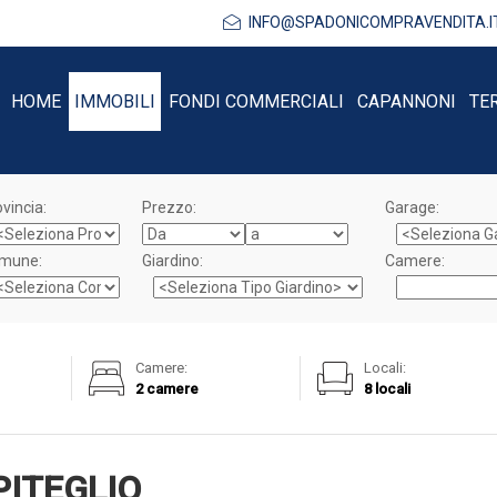
INFO@SPADONICOMPRAVENDITA.I
HOME
IMMOBILI
FONDI COMMERCIALI
CAPANNONI
TE
vincia:
Prezzo:
Garage:
mune:
Giardino:
Camere:
Camere:
Locali:
2 camere
8 locali
PITEGLIO