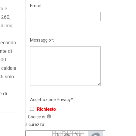
Email:
to e
 260,
 di mq
Messaggio*:
 Secondo
nte di
000
, caldaia
ti solo
e di
Accettazione Privacy*:
Richiesto
Codice di
sicurezza: