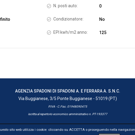
N. posti auto:
0
Condizionatore:
finito
No
EPI kwh/m2 anno:
125
AGENZIA SPADONI DI SPADONI A. E FERRARA A. S.N.C.
Via Buggianese, 3/5 Ponte Buggianese - 51019 (PT)
P.IVA - C.Fisc. 01948090475
iscritta al repertorio economico amministrativo n. PT-193377
esto sito web utilizza i cookie: cliccando su ACCETTA o proseguendo nella navigazione 
ravendita
|
Privacy
|
Termini Di Utilizzo