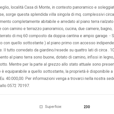
glio, località Casa di Monte, in contesto panoramico e soleggia
ese, sorge questa splendida villa singola di mq. complessivi circa
mento completamente abitabile e arredato al piano terra rialzato
 con camino e terrazzo panoramico, cucina, due camere, bagno,
terrato di mq 60 composto da doppia cantina e ampio garage. -
o con quello sottostante ) al piano primo con accesso indipende
Il tutto corredato da giardino/resede su quattro lati di circa . 1
amento al piano terra sono buone, dotato di camino, infissi in legno
otto. Mentre per la parte al grezzo allo stato attuale sono presen
è equiparabile a quello sottostante, la proprietà è disponibile a
Eu. 40.000,00. Per informazioni venga a trovarci nella nostra sed
 allo 0572 70197.
Superficie:
230