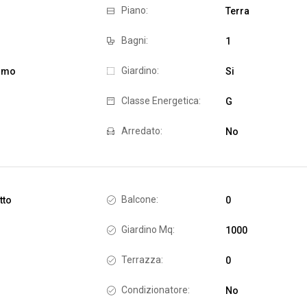
Piano:
Terra
Bagni:
1
Giardino:
omo
Si
Classe Energetica:
G
Arredato:
No
Balcone:
tto
0
Giardino Mq:
1000
Terrazza:
0
Condizionatore:
No